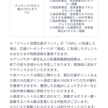
②高田馬場店 受賞者集合A1ポス
ター掲載
ランキング1位から
③高田馬場店 受賞者集合パネル
最大100人まで
スタンディ設置
（※）
④高田馬場店 受賞者それぞれの
「おすすめ漫画紹介」A4POP展示
⑤高田馬場店 受賞者集合オリジ
ナルうちわ店内配布
⑥河原町店・札幌西町店 受賞者
集合A1ポスター掲載
※「イベント目標応援ポイント」が「100%」に到達した
場合、応援パーセンテージが「達成」に到達したタレント
のみなさまが特典資格を獲得できます。
※アンバサダー就任および各種掲載開始時期は、イベント
終了の翌々月頃からを予定しております。実施前に改めて
アナウンスさせていただきます。
※本イベントでは順位に関わらず、累計応援ポイントおよ
び個人の応援ポイント達成で最大100名すべての方が権利
を獲得できますが、獲得した応援ptによってポスターなど
の制作物の構成に参照させていただきます。
※達成タレントの人数に合わせて、掲載するポスター数・
設置するパネル数は変更になる可能性がございます。
※②と⑥で掲載されるポスターは同デザインとなります。